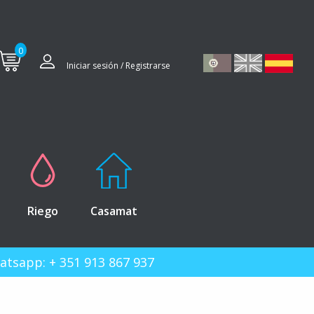
0
Iniciar sesión / Registrarse
Riego
Casamat
hatsapp: + 351 913 867 937