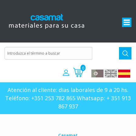
0
Atención al cliente: dias laborales de 9 a 20 hs.
Teléfono: +351 253 782 865 Whatsapp: + 351 913
867 937
Casamat