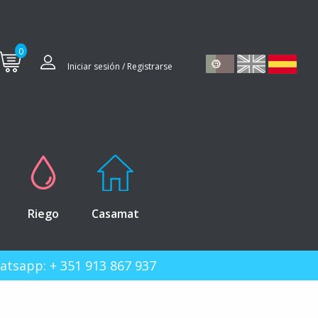
0
Iniciar sesión / Registrarse
Riego
Casamat
hatsapp: + 351 913 867 937