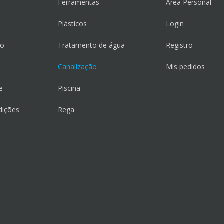
Ferramentas
Área Personal
Plásticos
Login
go
Tratamento de água
Registro
Canalização
Mis pedidos
e
Piscina
dições
Rega